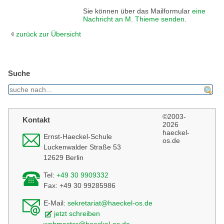
Sie können über das Mailformular
eine
Nachricht an M. Thieme senden
.
zurück zur Übersicht
Suche
find
©2003-
Kontakt
2026
haeckel-
Ernst-Haeckel-Schule
os.de
Luckenwalder Straße 53
12629 Berlin
Tel:
+49 30 9909332
Fax: +49 30 99285986
E-Mail:
sekretariat@haeckel-os.de
jetzt schreiben
webmaster@haeckel-os.de