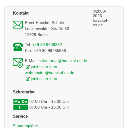
find
©2003-
Kontakt
2026
haeckel-
Ernst-Haeckel-Schule
os.de
Luckenwalder Straße 53
12629 Berlin
Tel:
+49 30 9909332
Fax: +49 30 99285986
E-Mail:
sekretariat@haeckel-os.de
jetzt schreiben
webmaster@haeckel-os.de
jetzt schreiben
Sekretariat
Mo-Do
07:00 Uhr - 15:00 Uhr
Fr
07:00 Uhr - 13:30 Uhr
Service
Stundenpläne