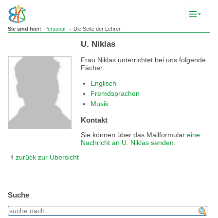
Komp
Navig
anze
Sie sind hier:
Personal
→ Die Seite der Lehrer
U. Niklas
Frau Niklas unterrichtet bei uns folgende
Fächer:
Englisch
Fremdsprachen
Musik
Kontakt
Sie können über das Mailformular
eine
Nachricht an U. Niklas senden
.
zurück zur Übersicht
Suche