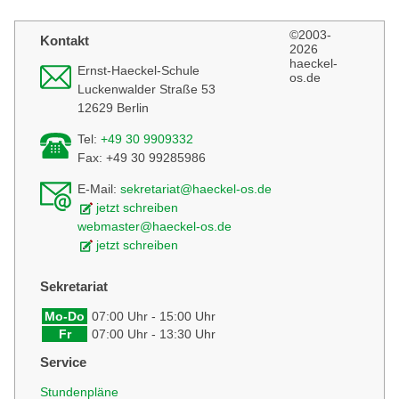
find
©2003-
Kontakt
2026
haeckel-
Ernst-Haeckel-Schule
os.de
Luckenwalder Straße 53
12629 Berlin
Tel:
+49 30 9909332
Fax: +49 30 99285986
E-Mail:
sekretariat@haeckel-os.de
jetzt schreiben
webmaster@haeckel-os.de
jetzt schreiben
Sekretariat
Mo-Do
07:00 Uhr - 15:00 Uhr
Fr
07:00 Uhr - 13:30 Uhr
Service
Stundenpläne