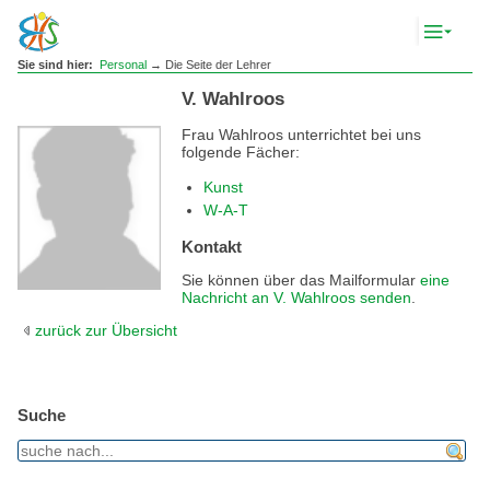
Komp
Navig
anze
Sie sind hier:
Personal
→ Die Seite der Lehrer
V. Wahlroos
Frau Wahlroos unterrichtet bei uns
folgende Fächer:
Kunst
W-A-T
Kontakt
Sie können über das Mailformular
eine
Nachricht an V. Wahlroos senden
.
zurück zur Übersicht
Suche
find