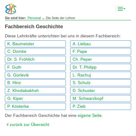
Komp
Navig
anze
Sie sind hier:
Personal
→ Die Seite der Lehrer
Fachbereich Geschichte
Diese Lehrkräfte unterichten bei uns in diesem Fachbereich:
K. Baumeister
A. Liebau
C. Domke
F. Pape
Dr. S. Fröhlich
Ch. Peper
F. Guth
Dr. T. Philipp
G. Gürlevik
L. Rachuj
B. Hinz
S. Schulz
Z. Khodabakhsh
D. Schuster
G. Kiper
M. Schwarzkopf
P. Kösterke
P. Zieb
Der Fachbereich Geschichte hat eine
eigene Seite
.
zurück zur Übersicht